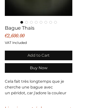
Bague Thaïs
Price
€2,600.00
VAT Included
Add to Cart
Buy Now
Cela fait très longtemps que je
cherche une bague avec
un péridot, car j'adore la couleur
vert tendre de cette pierre dite
aussi "pierre d'or".